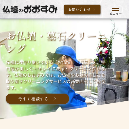
お問い合わせ
メニュー
お仏壇・墓石クリーニ
ング
先祖代々守り継いでいる「お仏壇」「お墓」を、専
門家が美しく・キレイに洗浄・クリーニングしま
す。仏壇のおおすみでは、お仏壇やお墓の美しさを
取り戻すクリーニングサービスのご案内をしており
ます。
今すぐ相談する