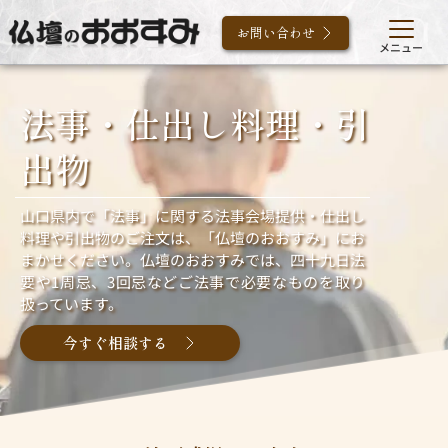
お問い合わせ
メニュー
法事・仕出し料理・引
出物
山口県内で「法事」に関する法事会場提供・仕出し
料理や引出物のご注文は、「仏壇のおおすみ」にお
まかせください。仏壇のおおすみでは、四十九日法
要や1周忌、3回忌などご法事で必要なものを取り
扱っています。
今すぐ相談する